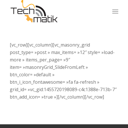
[vc_row][vc_column][vc_masonry_grid
post_type= »post » max_items= »12″ style= »load-
more » items_per_page= »9″
item= »masonryGrid_SlideFromLeft »
btn_color= »default »
btn_i_icon_fontawesome= »fa fa-refresh »
grid_id= »vc_gid:1455720198089-c4c1388e-713b-7″
btn_add_icon= »true »][/vc_column][/vc_row]